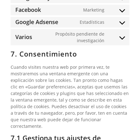
Consent
service
maps
to
join.chat
Facebook
Marketing
Consent
service
to
google-
Google Adsense
Estadísticas
Consent
service
analytics
to
facebook
Propósito pendiente de
Varios
service
Consent
investigación
google-
to
adsense
7. Consentimiento
service
varios
Cuando visites nuestra web por primera vez, te
mostraremos una ventana emergente con una
explicación sobre las cookies. Tan pronto como hagas
clic en «Guardar preferencias», aceptas que usemos las
categorías de cookies y plugins que has seleccionado en
la ventana emergente, tal y como se describe en esta
política de cookies. Puedes desactivar el uso de cookies
a través de tu navegador, pero, por favor, ten en cuenta
que nuestra web puede dejar de funcionar
correctamente.
7.1 Gestiona tus ajustes de