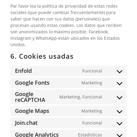
Por favor lea la política de privacidad de estas redes
sociales (que puede cambiar frecuentemente) para
saber que hacen con sus datos (personales) que
procesan usando estas cookies. Los datos que reciben
son anonimizados lo máximo posible. Facebook,
Instagram y WhatsApp están ubicados en los Estados
Unidos.
6. Cookies usadas
Enfold
Funcional
Consent
to
Google Fonts
Marketing
Consent
service
to
Google
enfold
Marketing, Funcional
service
reCAPTCHA
Consent
google-
to
Google Maps
Marketing
fonts
service
Consent
google-
to
Join.chat
Funcional
recaptcha
Consent
service
to
google-
Google Analytics
Estadísticas